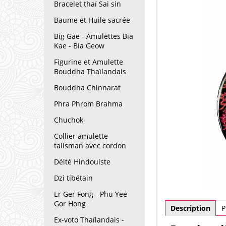
Bracelet thaï Sai sin
Baume et Huile sacrée
Big Gae - Amulettes Bia
Kae - Bia Geow
Figurine et Amulette
Bouddha Thaïlandais
Bouddha Chinnarat
Phra Phrom Brahma
Chuchok
Collier amulette
talisman avec cordon
Déité Hindouiste
Dzi tibétain
Er Ger Fong - Phu Yee
Gor Hong
Description
P
Ex-voto Thaïlandais -