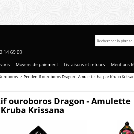
2 14 69 09
voris
Moyens de paiement
Livraisons et retours
Mentions l
Ouroboros
>
Pendentif ouroboros Dragon - Amulette thai par Kruba Krissa
if ouroboros Dragon - Amulette
 Kruba Krissana