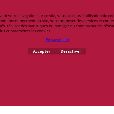
Notre blog
Peterandclo.co
Lexique
Art-africain.co
h30-19h00
ant votre navigation sur ce site, vous acceptez l'utilisation de co
Maneki-neko.fr
62 14 69 09
e bon fonctionnement du site, vous proposer des services et conte
Bracelet-bresilie
és, réaliser des statistiques ou partager du contenu sur les résea
Masquesdevenis
lus et paramétrer les cookies
En savoir plus
Copyright 2026 - amulettes.fr
Accepter
Désactiver