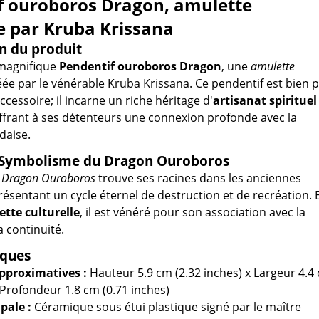
f ouroboros Dragon, amulette
e par Kruba Krissana
n du produit
magnifique
Pendentif ouroboros Dragon
, une
amulette
ée par le vénérable Kruba Krissana. Ce pendentif est bien p
cessoire; il incarne un riche héritage d'
artisanat spirituel
offrant à ses détenteurs une connexion profonde avec la
daise.
t Symbolisme du Dragon Ouroboros
u
Dragon Ouroboros
trouve ses racines dans les anciennes
présentant un cycle éternel de destruction et de recréation. 
tte culturelle
, il est vénéré pour son association avec la
a continuité.
iques
pproximatives :
Hauteur 5.9 cm (2.32 inches) x Largeur 4.4
x Profondeur 1.8 cm (0.71 inches)
pale :
Céramique sous étui plastique signé par le maître