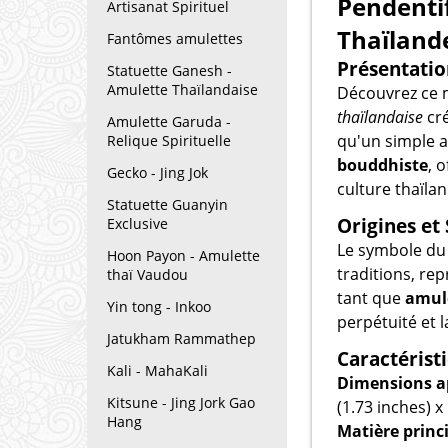
Pendenti
Artisanat Spirituel
Thaïland
Fantômes amulettes
Présentatio
Statuette Ganesh -
Amulette Thaïlandaise
Découvrez ce 
thaïlandaise
cré
Amulette Garuda -
qu'un simple ac
Relique Spirituelle
bouddhiste
, 
Gecko - Jing Jok
culture thaïlan
Statuette Guanyin
Origines e
Exclusive
Le symbole d
Hoon Payon - Amulette
traditions, re
thaï Vaudou
tant que
amule
Yin tong - Inkoo
perpétuité et l
Jatukham Rammathep
Caractérist
Kali - MahaKali
Dimensions a
Kitsune - Jing Jork Gao
(1.73 inches) 
Hang
Matière princi