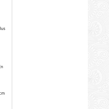
lus
En
 cm