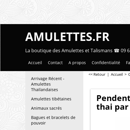
AMULETTES.FR
La boutique des Amulettes et Talismans ☎ 09 6
Accueil
Contact
A propos
Confidentialité
Fa
<< Retour
|
Accueil
>
Arrivage Récent -
Amulettes
Thaïlandaises
Pendent
Amulettes tibétaines
thai par
Animaux sacrés
Bagues et bracelets de
pouvoir