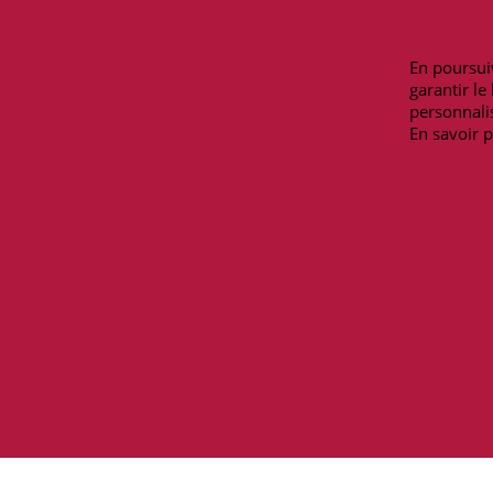
Mentions légales
Lundi-Samedi
Moyens de paiement
9h00-12h30/13
En poursuiv
Livraisons et retours
Téléphone : 09 
garantir l
Contactez-nous
personnalis
En savoir p