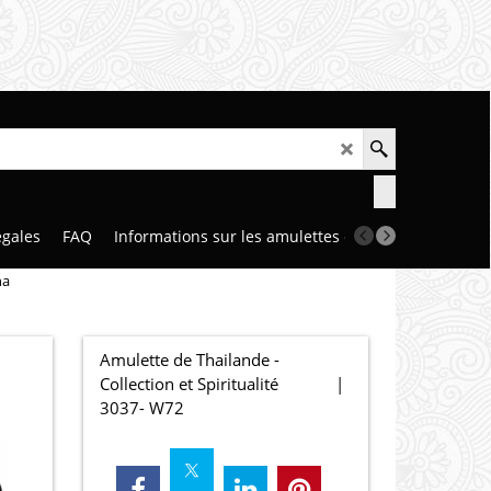
égales
FAQ
Informations sur les amulettes et talismans
Notr
na
Amulette de Thailande -
Collection et Spiritualité
3037- W72