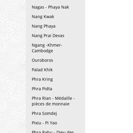
Nagas - Phaya Nak
Nang Kwak
Nang Phaya
Nang Prai Devas
Ngang -Khmer-
Cambodge
Ouroboros
Palad Khik
Phra Kring
Phra Pidta
Phra Rian - Médaille -
pièces de monnaie
Phra Somdej
Pixiu - Pi Yao
Phra Rahu - Dieu des