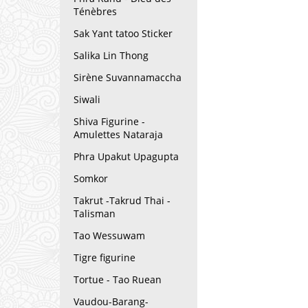
Ténèbres
Sak Yant tatoo Sticker
Salika Lin Thong
Sirène Suvannamaccha
Siwali
Shiva Figurine -
Amulettes Nataraja
Phra Upakut Upagupta
Somkor
Takrut -Takrud Thai -
Talisman
Tao Wessuwam
Tigre figurine
Tortue - Tao Ruean
Vaudou-Barang-