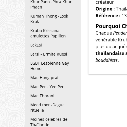
créateur
KhunPaen -Phra Khun
Phaen
Origine :
Thaï
Référence :
13
Kuman Thong -Look
Krok
Pourquoi Ch
Kruba Krissana
Chaque
Penden
amulettes Papillon
vénérable Krub
LekLai
plus qu'acqué
thaïlandaise
Lersi - Ermite Ruesi
bouddhiste
.
LGBT Lesbienne Gay
Homo
Mae Hong prai
Mae Per - Yee Per
Mae Thorani
Meed mor -Dague
rituelle
Moines célèbres de
Thaïlande