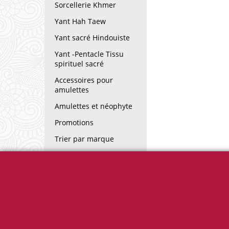
Sorcellerie Khmer
Yant Hah Taew
Yant sacré Hindouiste
Yant -Pentacle Tissu
spirituel sacré
Accessoires pour
amulettes
Amulettes et néophyte
Promotions
Trier par marque
Lexique des termes
utilisés sur amulettes.fr
Informations
Horaires ouver