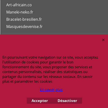
Art-africain.co
Maneki-neko.fr
Bracelet-bresilien.fr
Masquesdevenise.fr
En poursuivant votre navigation sur ce site, vous acceptez
l'utilisation de cookies pour garantir le bon
Copyright 2026 - amulettes.fr
fonctionnement du site, vous proposer des services et
contenus personnalisés, réaliser des statistiques ou
partager du contenu sur les réseaux sociaux. En savoir
plus et paramétrer les cookies
En savoir plus
Accepter
Désactiver