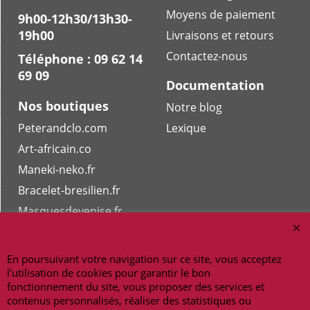
Moyens de paiement
9h00-12h30/13h30-
19h00
Livraisons et retours
Contactez-nous
Téléphone : 09 62 14
69 09
Documentation
Nos boutiques
Notre blog
Peterandclo.com
Lexique
Art-africain.co
Maneki-neko.fr
Bracelet-bresilien.fr
Masquesdevenise.fr
En poursuivant votre navigation sur ce site, vous acceptez
Copyright 2026 - amulettes.fr
l'utilisation de cookies pour garantir le bon
fonctionnement du site, vous proposer des services et
contenus personnalisés, réaliser des statistiques ou