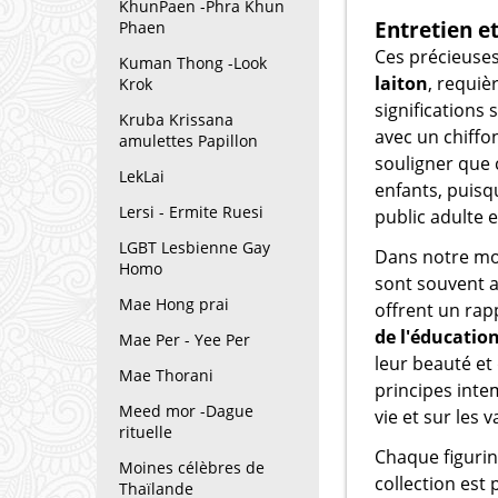
KhunPaen -Phra Khun
Entretien e
Phaen
Ces précieuses
Kuman Thong -Look
laiton
, requiè
Krok
significations
Kruba Krissana
avec un chiffo
amulettes Papillon
souligner que 
LekLai
enfants, puisq
Lersi - Ermite Ruesi
public adulte e
LGBT Lesbienne Gay
Dans notre mo
Homo
sont souvent
Mae Hong prai
offrent un rap
de l'éducatio
Mae Per - Yee Per
leur beauté et 
Mae Thorani
principes inte
Meed mor -Dague
vie et sur les 
rituelle
Chaque figuri
Moines célèbres de
collection est
Thaïlande