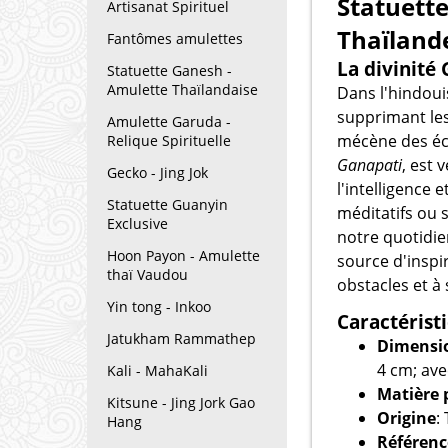
Statuette
Artisanat Spirituel
Thaïland
Fantômes amulettes
La divinité
Statuette Ganesh -
Amulette Thaïlandaise
Dans l'hindou
supprimant les
Amulette Garuda -
mécène des éc
Relique Spirituelle
Ganapati
, est 
Gecko - Jing Jok
l'intelligence 
Statuette Guanyin
méditatifs ou s
Exclusive
notre quotidie
Hoon Payon - Amulette
source d'inspi
thaï Vaudou
obstacles et à s
Yin tong - Inkoo
Caractérist
Jatukham Rammathep
Dimensi
4 cm; ave
Kali - MahaKali
Matière 
Kitsune - Jing Jork Gao
Origine
:
Hang
Référenc