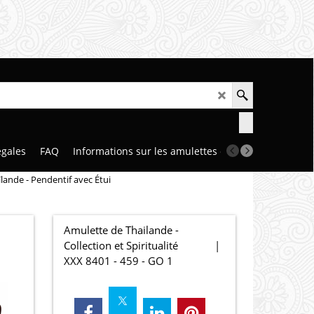
égales
FAQ
Informations sur les amulettes et talismans
Notr
ande - Pendentif avec Étui
Amulette de Thailande -
Collection et Spiritualité
XXX 8401 - 459 - GO 1