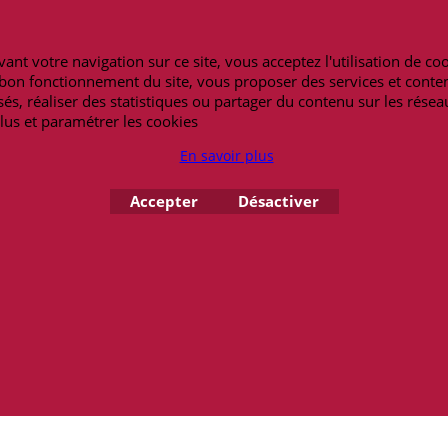
Notre blog
Peterandclo.co
Lexique
Art-africain.co
h30-19h00
ant votre navigation sur ce site, vous acceptez l'utilisation de co
Maneki-neko.fr
62 14 69 09
e bon fonctionnement du site, vous proposer des services et conte
Bracelet-bresilie
és, réaliser des statistiques ou partager du contenu sur les résea
Masquesdevenis
lus et paramétrer les cookies
En savoir plus
Copyright 2026 - amulettes.fr
Accepter
Désactiver