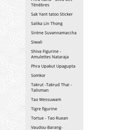
Ténèbres
Sak Yant tatoo Sticker
Salika Lin Thong
Sirène Suvannamaccha
Siwali
Shiva Figurine -
Amulettes Nataraja
Phra Upakut Upagupta
Somkor
Takrut -Takrud Thai -
Talisman
Tao Wessuwam
Tigre figurine
Tortue - Tao Ruean
Vaudou-Barang-