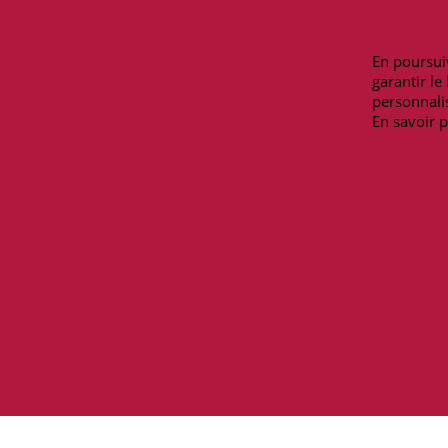
Mentions légales
Lundi-Samedi
Moyens de paiement
9h00-12h30/13
En poursuiv
Livraisons et retours
Téléphone : 09 
garantir l
Contactez-nous
personnalis
En savoir p