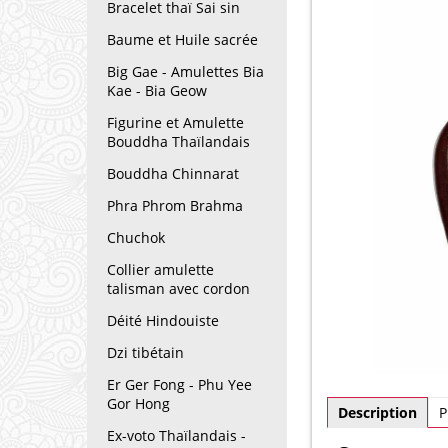
Bracelet thaï Sai sin
Baume et Huile sacrée
Big Gae - Amulettes Bia
Kae - Bia Geow
Figurine et Amulette
Bouddha Thaïlandais
Bouddha Chinnarat
Phra Phrom Brahma
Chuchok
Collier amulette
talisman avec cordon
Déité Hindouiste
Dzi tibétain
Er Ger Fong - Phu Yee
Gor Hong
Description
P
Ex-voto Thaïlandais -