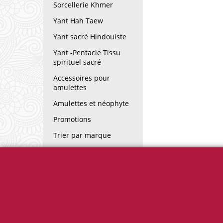
Sorcellerie Khmer
Yant Hah Taew
Yant sacré Hindouiste
Yant -Pentacle Tissu
spirituel sacré
Accessoires pour
amulettes
Amulettes et néophyte
Promotions
Trier par marque
Lexique des termes
utilisés sur amulettes.fr
Informations
Horaires ouver