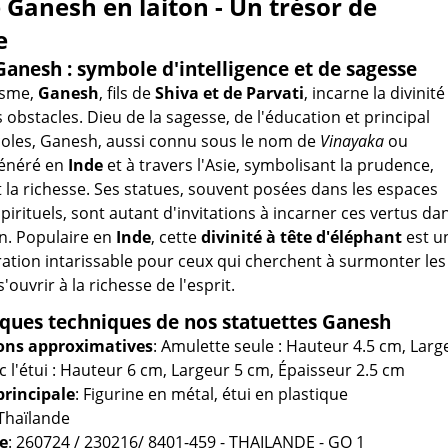
 Ganesh en laiton - Un trésor de
e
 Ganesh : symbole d'intelligence et de sagesse
isme,
Ganesh
, fils de
Shiva et de Parvati
, incarne la divinité
 obstacles. Dieu de la sagesse, de l'éducation et principal
oles, Ganesh, aussi connu sous le nom de
Vinayaka
ou
vénéré en
Inde
et à travers l'Asie, symbolisant la prudence,
et la richesse. Ses statues, souvent posées dans les espaces
pirituels, sont autant d'invitations à incarner ces vertus da
n. Populaire en
Inde
, cette
divinité à tête d'éléphant
est u
ration intarissable pour ceux qui cherchent à surmonter les
'ouvrir à la richesse de l'esprit.
iques techniques de nos statuettes Ganesh
ons approximatives
: Amulette seule : Hauteur 4.5 cm, Larg
c l'étui : Hauteur 6 cm, Largeur 5 cm, Épaisseur 2.5 cm
principale
: Figurine en métal, étui en plastique
 Thaïlande
e
: 260724 / 230216/ 8401-459 - THAILANDE - GO 1