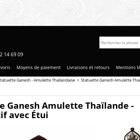
2 14 69 09
voris
Moyens de paiement
Livraisons et retours
Mentions l
Statuette Ganesh - Amulette Thaïlandaise
>
Statuette Ganesh Amulette Thaïl
te Ganesh Amulette Thaïlande -
f avec Étui