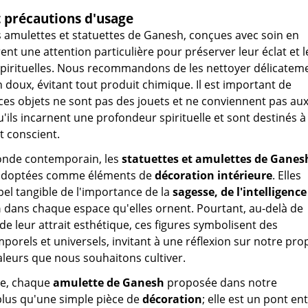
t précautions d'usage
 amulettes et statuettes de Ganesh, conçues avec soin en
rent une attention particulière pour préserver leur éclat et 
 spirituelles. Nous recommandons de les nettoyer délicatem
n doux, évitant tout produit chimique. Il est important de
ces objets ne sont pas des jouets et ne conviennent pas au
u'ils incarnent une profondeur spirituelle et sont destinés à
t conscient.
nde contemporain, les
statuettes et amulettes de Ganes
 adoptées comme éléments de
décoration intérieure
. Elles
pel tangible de l'importance de la
sagesse, de l'intelligence
n
dans chaque espace qu'elles ornent. Pourtant, au-delà de
de leur attrait esthétique, ces figures symbolisent des
mporels et universels, invitant à une réflexion sur notre pro
valeurs que nous souhaitons cultiver.
ne, chaque
amulette de Ganesh
proposée dans notre
 plus qu'une simple pièce de
décoration
; elle est un pont en