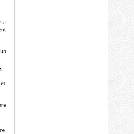
leur
ent
x
 un
h
 et
pre
tre