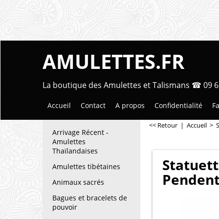
AMULETTES.FR
La boutique des Amulettes et Talismans ☎ 09 6
Accueil
Contact
A propos
Confidentialité
Fa
<< Retour
|
Accueil
>
Arrivage Récent -
Amulettes
Thaïlandaises
Statuet
Amulettes tibétaines
Pendenti
Animaux sacrés
Bagues et bracelets de
pouvoir