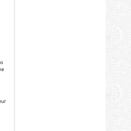
ns
ne
eur