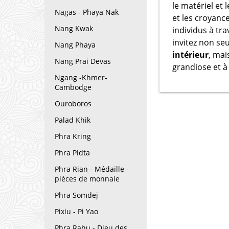
le matériel et 
Nagas - Phaya Nak
et les croyance
Nang Kwak
individus à tr
invitez non se
Nang Phaya
intérieur
, mai
Nang Prai Devas
grandiose et 
Ngang -Khmer-
Cambodge
Ouroboros
Palad Khik
Phra Kring
Phra Pidta
Phra Rian - Médaille -
pièces de monnaie
Phra Somdej
Pixiu - Pi Yao
Phra Rahu - Dieu des