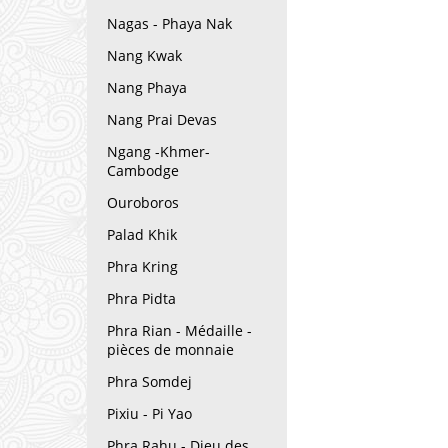
Nagas - Phaya Nak
Nang Kwak
Nang Phaya
Nang Prai Devas
Ngang -Khmer-
Cambodge
Ouroboros
Palad Khik
Phra Kring
Phra Pidta
Phra Rian - Médaille -
pièces de monnaie
Phra Somdej
Pixiu - Pi Yao
Phra Rahu - Dieu des