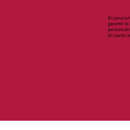
Mentions légales
Lundi-Samedi
Moyens de paiement
9h00-12h30/13
En poursuiv
Livraisons et retours
Téléphone : 09 
garantir l
Contactez-nous
personnalis
En savoir p