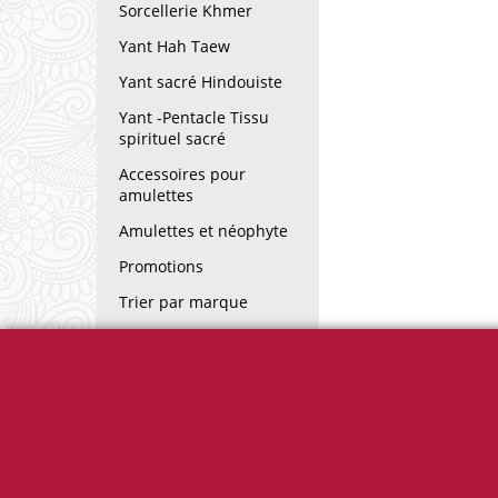
Sorcellerie Khmer
Yant Hah Taew
Yant sacré Hindouiste
Yant -Pentacle Tissu
spirituel sacré
Accessoires pour
amulettes
Amulettes et néophyte
Promotions
Trier par marque
Lexique des termes
utilisés sur amulettes.fr
Informations
Horaires ouver