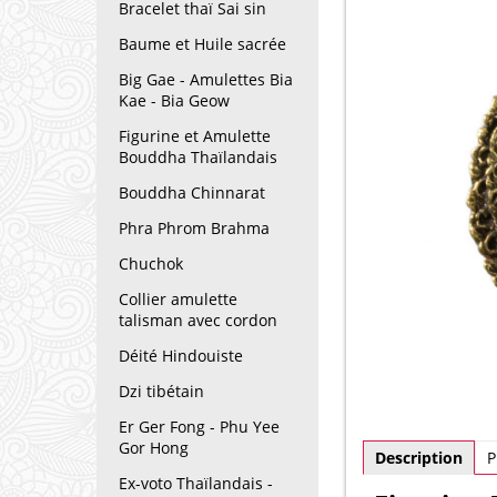
Bracelet thaï Sai sin
Baume et Huile sacrée
Big Gae - Amulettes Bia
Kae - Bia Geow
Figurine et Amulette
Bouddha Thaïlandais
Bouddha Chinnarat
Phra Phrom Brahma
Chuchok
Collier amulette
talisman avec cordon
Déité Hindouiste
Dzi tibétain
Er Ger Fong - Phu Yee
Gor Hong
Description
P
Ex-voto Thaïlandais -