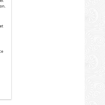
 et
ion.
et
ce