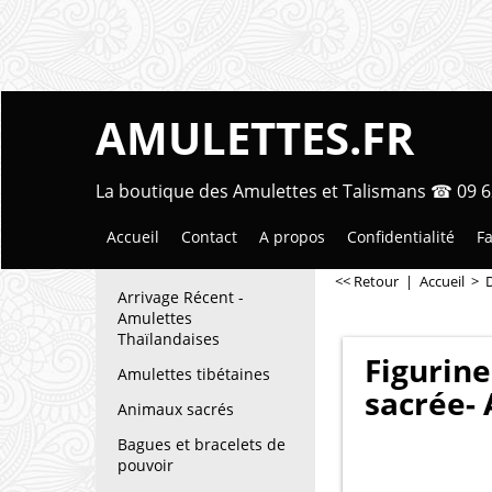
AMULETTES.FR
La boutique des Amulettes et Talismans ☎ 09 6
Accueil
Contact
A propos
Confidentialité
Fa
<< Retour
|
Accueil
>
Arrivage Récent -
Amulettes
Thaïlandaises
Figurine
Amulettes tibétaines
sacrée-
Animaux sacrés
Bagues et bracelets de
pouvoir