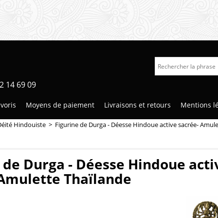
2 14 69 09
voris
Moyens de paiement
Livraisons et retours
Mentions l
Déité Hindouiste
>
Figurine de Durga - Déesse Hindoue active sacrée- Amule
 de Durga - Déesse Hindoue acti
 Amulette Thaïlande