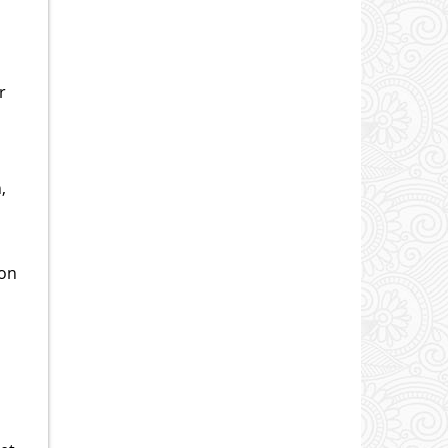
r
,
ron