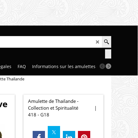
égales
FAQ
Informations sur les amulettes et talismans
Notr
tte Thaïlande
Amulette de Thailande -
ve
Collection et Spiritualité
418 - G18