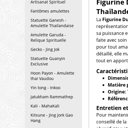
Figurine
Artisanat Spirituel
Thaïland
Fantômes amulettes
La
Figurine D
Statuette Ganesh -
Amulette Thaïlandaise
représentatio
sa puissance e
Amulette Garuda -
faite avec soi
Relique Spirituelle
pour tout amate
Gecko - Jing Jok
détaillé, elle 
Statuette Guanyin
tout en apport
Exclusive
Caractérist
Hoon Payon - Amulette
Dimensio
thaï Vaudou
Matière 
Yin tong - Inkoo
Origine:
Jatukham Rammathep
Référenc
Kali - MahaKali
Entretien e
Pour maintenir 
Kitsune - Jing Jork Gao
Hang
conseillé de l