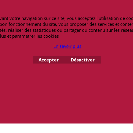
Notre blog
Peterandclo.co
Lexique
Art-africain.co
h30-19h00
ant votre navigation sur ce site, vous acceptez l'utilisation de co
Maneki-neko.fr
62 14 69 09
e bon fonctionnement du site, vous proposer des services et conte
Bracelet-bresilie
és, réaliser des statistiques ou partager du contenu sur les résea
Masquesdevenis
lus et paramétrer les cookies
En savoir plus
Copyright 2026 - amulettes.fr
Accepter
Désactiver