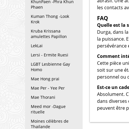
abrasif. Une at
KhunPaen -Phra Khun
les contacts a
Phaen
Kuman Thong -Look
FAQ
Krok
Quelle est la 
Kruba Krissana
Durga, dans la
amulettes Papillon
la puissance. E
persévérance e
LekLai
Lersi - Ermite Ruesi
Comment intég
Cette pièce un
LGBT Lesbienne Gay
soit sur une é
Homo
personnel ou d
Mae Hong prai
Est-ce un cad
Mae Per - Yee Per
Absolument. Ce
Mae Thorani
dans diverses o
Meed mor -Dague
peuvent être p
rituelle
Moines célèbres de
Thaïlande