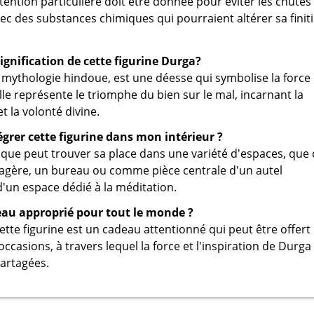
tention particulière doit être donnée pour éviter les chutes
vec des substances chimiques qui pourraient altérer sa finit
signification de cette figurine Durga?
 mythologie hindoue, est une déesse qui symbolise la force 
lle représente le triomphe du bien sur le mal, incarnant la
t la volonté divine.
rer cette figurine dans mon intérieur ?
ique peut trouver sa place dans une variété d'espaces, que 
tagère, un bureau ou comme pièce centrale d'un autel
'un espace dédié à la méditation.
eau approprié pour tout le monde ?
tte figurine est un cadeau attentionné qui peut être offert
ccasions, à travers lequel la force et l'inspiration de Durga
artagées.