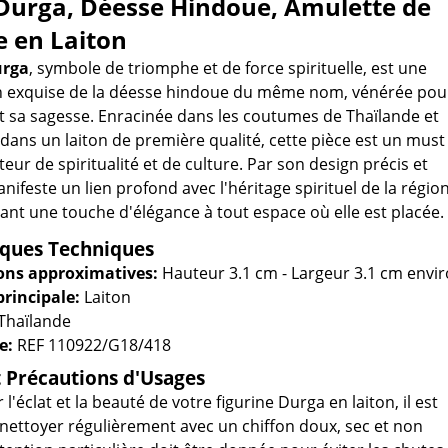
 Durga, Déesse Hindoue, Amulette de
e en Laiton
urga
, symbole de triomphe et de force spirituelle, est une
n exquise de la déesse hindoue du même nom, vénérée pou
t sa sagesse. Enracinée dans les coutumes de Thaïlande et
n dans un laiton de première qualité, cette pièce est un must
ur de spiritualité et de culture. Par son design précis et
manifeste un lien profond avec l'héritage spirituel de la région
ant une touche d'élégance à tout espace où elle est placée.
iques Techniques
ns approximatives:
Hauteur 3.1 cm - Largeur 3.1 cm envi
principale:
Laiton
Thaïlande
e:
REF 110922/G18/418
t Précautions d'Usages
l'éclat et la beauté de votre figurine Durga en laiton, il est
a nettoyer régulièrement avec un chiffon doux, sec et non