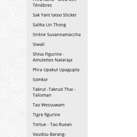
Ténèbres
Sak Yant tatoo Sticker
Salika Lin Thong
Sirène Suvannamaccha
Siwali
Shiva Figurine -
Amulettes Nataraja
Phra Upakut Upagupta
Somkor
Takrut -Takrud Thai -
Talisman
Tao Wessuwam
Tigre figurine
Tortue - Tao Ruean
Vaudou-Barang-