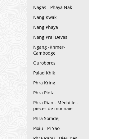
Nagas - Phaya Nak
Nang Kwak
Nang Phaya
Nang Prai Devas
Ngang -Khmer-
Cambodge
Ouroboros
Palad Khik
Phra Kring
Phra Pidta
Phra Rian - Médaille -
pièces de monnaie
Phra Somdej
Pixiu - Pi Yao
Phra Rahu - Dieu des