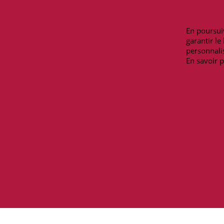
Mentions légales
Lundi-Samedi
Moyens de paiement
9h00-12h30/13
En poursuiv
Livraisons et retours
Téléphone : 09 
garantir l
Contactez-nous
personnalis
En savoir p