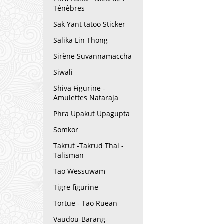
Ténèbres
Sak Yant tatoo Sticker
Salika Lin Thong
Sirène Suvannamaccha
Siwali
Shiva Figurine -
Amulettes Nataraja
Phra Upakut Upagupta
Somkor
Takrut -Takrud Thai -
Talisman
Tao Wessuwam
Tigre figurine
Tortue - Tao Ruean
Vaudou-Barang-