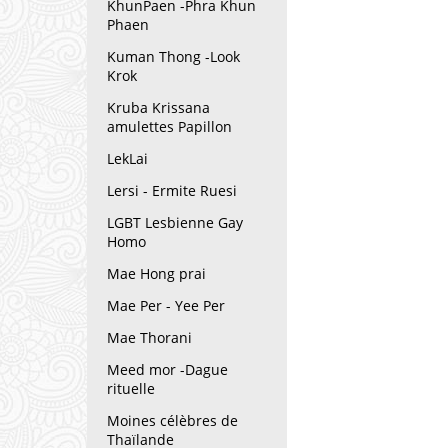
KhunPaen -Phra Khun
Phaen
Kuman Thong -Look
Krok
Kruba Krissana
amulettes Papillon
LekLai
Lersi - Ermite Ruesi
LGBT Lesbienne Gay
Homo
Mae Hong prai
Mae Per - Yee Per
Mae Thorani
Meed mor -Dague
rituelle
Moines célèbres de
Thaïlande