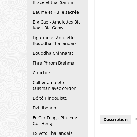
Bracelet thaï Sai sin
Baume et Huile sacrée
Big Gae - Amulettes Bia
Kae - Bia Geow
Figurine et Amulette
Bouddha Thaïlandais
Bouddha Chinnarat
Phra Phrom Brahma
Chuchok
Collier amulette
talisman avec cordon
Déité Hindouiste
Dzi tibétain
Er Ger Fong - Phu Yee
Description
P
Gor Hong
Ex-voto Thaïlandais -