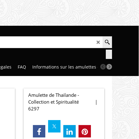
égales
FAQ
Informations sur les amulettes et talismans
Notr
Amulette de Thailande -
Collection et Spiritualité
6297