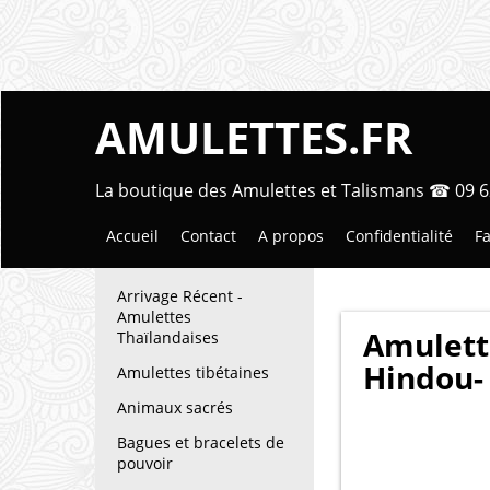
AMULETTES.FR
La boutique des Amulettes et Talismans ☎ 09 6
Accueil
Contact
A propos
Confidentialité
Fa
Arrivage Récent -
Amulettes
Amulett
Thaïlandaises
Hindou-
Amulettes tibétaines
Animaux sacrés
Bagues et bracelets de
pouvoir