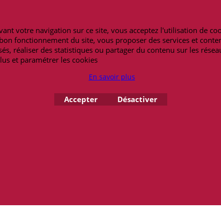
Notre blog
Peterandclo.co
Lexique
Art-africain.co
h30-19h00
ant votre navigation sur ce site, vous acceptez l'utilisation de co
Maneki-neko.fr
62 14 69 09
e bon fonctionnement du site, vous proposer des services et conte
Bracelet-bresilie
és, réaliser des statistiques ou partager du contenu sur les résea
Masquesdevenis
lus et paramétrer les cookies
En savoir plus
Copyright 2026 - amulettes.fr
Accepter
Désactiver