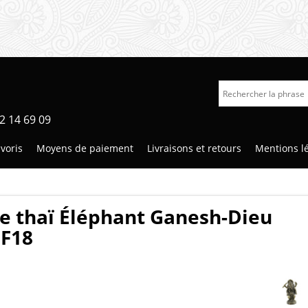
2 14 69 09
voris
Moyens de paiement
Livraisons et retours
Mentions l
e thaï Éléphant Ganesh-Dieu
 F18