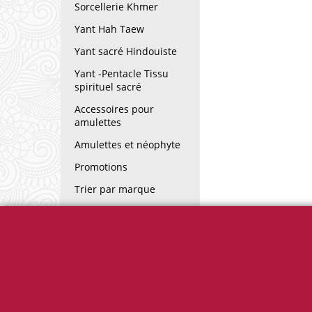
Sorcellerie Khmer
Yant Hah Taew
Yant sacré Hindouiste
Yant -Pentacle Tissu
spirituel sacré
Accessoires pour
amulettes
Amulettes et néophyte
Promotions
Trier par marque
Lexique des termes
utilisés sur amulettes.fr
Informations
Horaires ouver