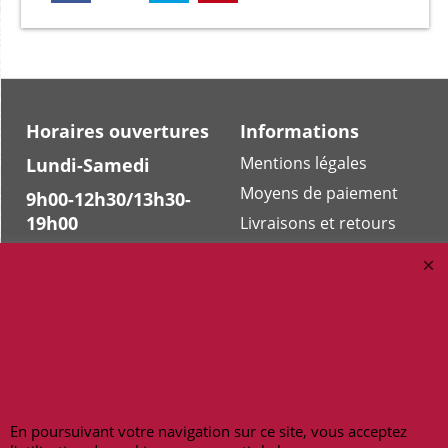
Horaires ouvertures
Informations
Mentions légales
Lundi-Samedi
Moyens de paiement
9h00-12h30/13h30-
19h00
Livraisons et retours
Contactez-nous
Téléphone : 09 62 14
69 09
Documentation
Nos boutiques
Notre blog
Peterandclo.com
Lexique
Art-africain.co
Maneki-neko.fr
En poursuivant votre navigation sur ce site, vous acceptez
Bracelet-bresilien.fr