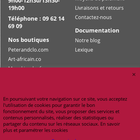
9h00-12h30/13h30-
19h00
Livraisons et retours
Contactez-nous
Téléphone : 09 62 14
69 09
Documentation
Nos boutiques
Notre blog
Peterandclo.com
Lexique
Art-africain.co
Maneki-neko.fr
Bracelet-bresilien.fr
Masquesdevenise.fr
En poursuivant votre navigation sur ce site, vous acceptez
l'utilisation de cookies pour garantir le bon
fonctionnement du site, vous proposer des services et
Copyright 2026 - amulettes.fr
contenus personnalisés, réaliser des statistiques ou
partager du contenu sur les réseaux sociaux. En savoir
plus et paramétrer les cookies