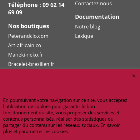
Contactez-nous
Téléphone : 09 62 14
69 09
Documentation
Nos boutiques
Notre blog
Peterandclo.com
Lexique
Art-africain.co
Maneki-neko.fr
Bracelet-bresilien.fr
Masquesdevenise.fr
Copyright 2026 - amulettes.fr
En poursuivant votre navigation sur ce site, vous acceptez
l'utilisation de cookies pour garantir le bon
fonctionnement du site, vous proposer des services et
contenus personnalisés, réaliser des statistiques ou
partager du contenu sur les réseaux sociaux. En savoir
plus et paramétrer les cookies