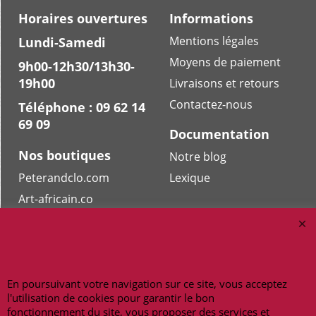
Horaires ouvertures
Informations
Mentions légales
Lundi-Samedi
Moyens de paiement
9h00-12h30/13h30-
19h00
Livraisons et retours
Contactez-nous
Téléphone : 09 62 14
69 09
Documentation
Nos boutiques
Notre blog
Peterandclo.com
Lexique
Art-africain.co
Maneki-neko.fr
Bracelet-bresilien.fr
Masquesdevenise.fr
En poursuivant votre navigation sur ce site, vous acceptez
l'utilisation de cookies pour garantir le bon
fonctionnement du site, vous proposer des services et