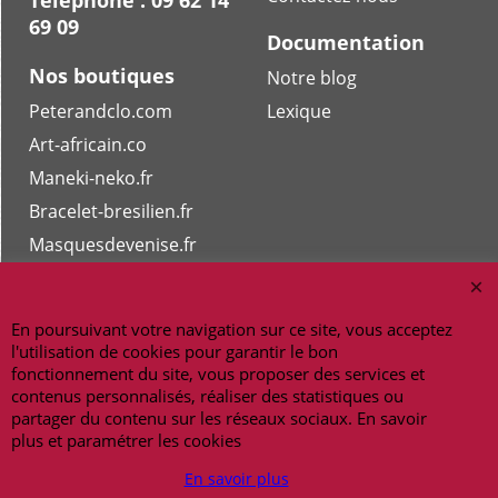
69 09
Documentation
Nos boutiques
Notre blog
Peterandclo.com
Lexique
Art-africain.co
Maneki-neko.fr
Bracelet-bresilien.fr
Masquesdevenise.fr
En poursuivant votre navigation sur ce site, vous acceptez
Copyright 2026 - amulettes.fr
l'utilisation de cookies pour garantir le bon
fonctionnement du site, vous proposer des services et
contenus personnalisés, réaliser des statistiques ou
partager du contenu sur les réseaux sociaux. En savoir
plus et paramétrer les cookies
En savoir plus